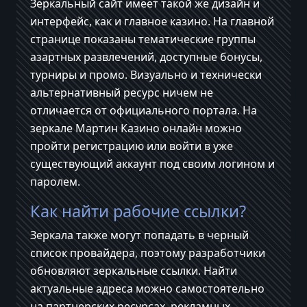
Зеркальный сайт имеет такой же дизайн и
интерфейс, как и главное казино. На главной
странице показаны тематические группы
азартных развлечений, доступные бонусы,
турниры и промо. Визуально и технически
альтернативный ресурс ничем не
отличается от официального портала. На
зеркале Мартин Казино онлайн можно
пройти регистрацию или войти в уже
существующий аккаунт под своим логином и
паролем.
Как найти рабочие ссылки?
Зеркала также могут попадать в черный
список провайдера, поэтому разработчики
обновляют зеркальные ссылки. Найти
актуальные адреса можно самостоятельно
на партнерских ресурсах, рекламных