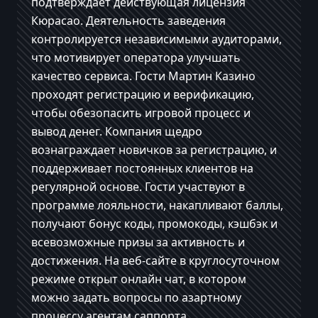
подтверждает действующая лицензия
Кюрасао. Деятельность заведения
контролируется независимыми аудиторами,
что мотивирует оператора улучшать
качество сервиса. Гости Мартин Казино
проходят регистрацию и верификацию,
чтобы обезопасить игровой процесс и
вывод денег. Компания щедро
вознаграждает новичков за регистрацию, и
поддерживает постоянных клиентов на
регулярной основе. Гости участвуют в
программе лояльности, накапливают баллы,
получают бонус коды, промокоды, кэшбэк и
всевозможные призы за активность и
достижения. На веб-сайте в круглосуточном
режиме открыт онлайн чат, в котором
можно задать вопросы по азартному
процессу агентам саппорта.