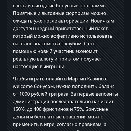
слоты и выгодные бонусные программы.
Приятные и выгодные сюрпризы можно
ожидать уже после авторизации. Новичкам
доступен щедрый приветственный пакет,
который можно эффективно использовать
на этапе знакомства с клубом. С его
помощью новый участник экономит
реальную валюту и при этом получает
настоящие выигрыши.
Чтобы играть онлайн в Мартин Казино с
welcome бонусом, нужно пополнить баланс
от 1000 рублей три раза. За первые депозиты
администрация последовательно начислит
150%, до 400 фриспинов и 75%. Бонусные
деньги и бесплатные вращения можно
применить в игре, согласно правилам, а