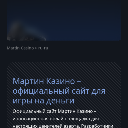
Martin Casino
>
ru-ru
Мартин Казино –
официальный сайт для
игры на деньги
Официальный сайт Мартин Казино –
инновационная онлайн площадка для
настоящих ценителей азарта. Разработчики