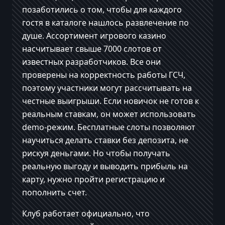
позаботились о том, чтобы для каждого
гостя в каталоге нашлось развлечение по
душе. Ассортимент игрового казино
насчитывает свыше 7000 слотов от
известных разработчиков. Все они
проверены на корректность работы ГСЧ,
поэтому участники могут рассчитывать на
честные выигрыши. Если новичок не готов к
реальным ставкам, он может использовать
demo-режим. Бесплатные слоты позволяют
научиться делать ставки без депозита, не
рискуя деньгами. Но чтобы получать
реальную выгоду и выводить прибыль на
карту, нужно пройти регистрацию и
пополнить счет.
Клуб работает официально, что