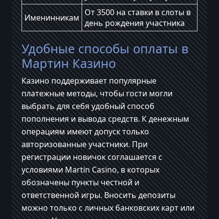
От 3500 на ставки в слоты в
Именинникам
день рождения участника
Удобные способы оплаты в
Мартин Казино
Казино поддерживает популярные
платежные методы, чтобы гости могли
выбрать для себя удобный способ
пополнения и вывода средств. К денежным
операциям имеют допуск только
авторизованные участники. При
регистрации новичок соглашается с
условиями Martin Casino, в которых
обозначены пункты честной и
ответственной игры. Вносить депозиты
можно только с личных банковских карт или