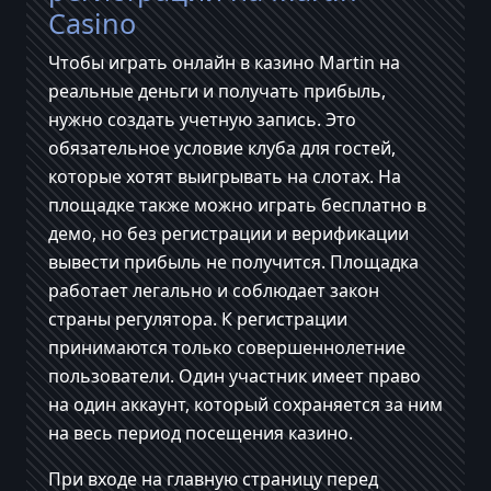
Casino
Чтобы играть онлайн в казино Martin на
реальные деньги и получать прибыль,
нужно создать учетную запись. Это
обязательное условие клуба для гостей,
которые хотят выигрывать на слотах. На
площадке также можно играть бесплатно в
демо, но без регистрации и верификации
вывести прибыль не получится. Площадка
работает легально и соблюдает закон
страны регулятора. К регистрации
принимаются только совершеннолетние
пользователи. Один участник имеет право
на один аккаунт, который сохраняется за ним
на весь период посещения казино.
При входе на главную страницу перед