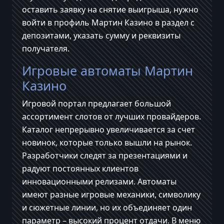
оставить заявку на снятие выигрыша, нужно
войти в профиль Мартин Казино в раздел с
депозитами, указать сумму и реквизиты
получателя.
Игровые автоматы Мартин
Казино
Игровой портал предлагает большой
ассортимент слотов от лучших провайдеров.
Каталог непрерывно увеличивается за счет
новинок, которые только вышли на рынок.
Разработчики следят за презентациями и
радуют постоянных клиентов
инновационными релизами. Автоматы
имеют разные игровые механики, символику
и сюжетные линии, но их объединяет один
параметр – высокий процент отдачи. В меню