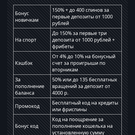
150% + до 400 спинов за
Бонус
первые депозиты от 1000
новичкам
рублей
До 150% за первые три
На спорт
депозита от 1000 рублей +
фрибеты
От 4% до 10% на бонусный
Кэшбэк
счет за проигрыши по
вторникам
За
50% или до 135 бесплатных
пополнение
вращений за депозит от
баланса
4000 р.
Бесплатный код на кредиты
Промокод
или фриспины
Код на поощрение за
Бонус код
пополнение кошелька на
установленную сумму